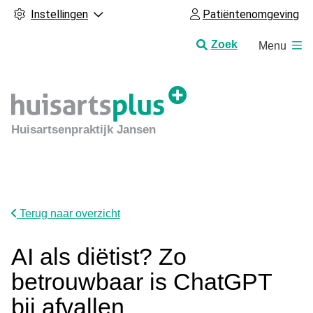
Instellingen
Patiëntenomgeving
H
Zoek
Menu
o
o
f
d
m
Huisartsenpraktijk Jansen
e
n
u
Terug naar overzicht
AI als diëtist? Zo
betrouwbaar is ChatGPT
bij afvallen