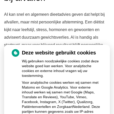
AI kan snel en algemeen dieetadvies geven dat helpt bij
afvallen, maar mist persoonlijke afstemming. Een diëtist
kijkt naar leefstijl, stress, hormonen en gewoonten en
adviseert duurzaam gewichtsverlies. AI is handig als
startpunt, maar voor blijvend resultaat blijft persoonlijke
Deze website gebruikt cookies
begeleiding belangrijk.
Wij gebruiken noodzakelijke cookies zodat deze
website goed kan werken. Voor analytische
cookies en externe inhoud vragen wij uw
Lees het hele artikel op:
Gezondheidsnet
toestemming.
Voor analytische cookies werken wij samen met
Publicatiedatum:
12-01-2026
Matomo en Google Analytics. Voor externe
inhoud werken wij samen met Google (Maps,
Translate en Reviews), YouTube, Vimeo,
Facebook, Instagram, X (Twitter), Qualizorg,
Patiëntenvertellen en ZorgkaartNederland. Deze
Ga
partijen kunnen gegevens zoals uw IP-adres
naar