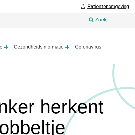
Patiëntenomgeving
Zoek
ie
Gezondheidsinformatie
Coronavirus
Praktijkinformatie
Gezondheidsinformatie
submenu
submenu
anker herkent
nobbeltje