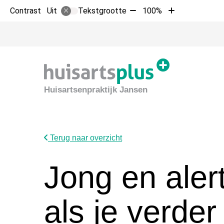
Tekst
Tekst
Contrast
Tekstgrootte
100%
Uit
verkleinen
vergroten
met
met
10%
10%
Huisartsenpraktijk Jansen
Terug naar overzicht
Jong en aler
als je verder