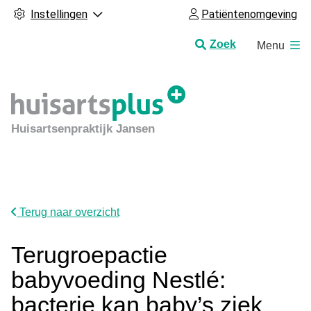
Instellingen
Patiëntenomgeving
H
Zoek
Menu
o
o
f
d
m
Huisartsenpraktijk Jansen
e
n
u
Terug naar overzicht
Terugroepactie
babyvoeding Nestlé:
bacterie kan baby’s ziek