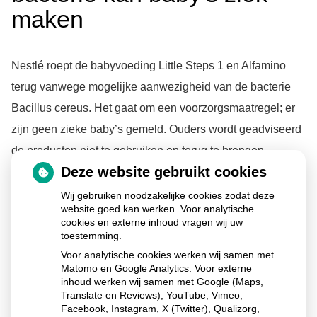
maken
Nestlé roept de babyvoeding Little Steps 1 en Alfamino
terug vanwege mogelijke aanwezigheid van de bacterie
Bacillus cereus. Het gaat om een voorzorgsmaatregel; er
zijn geen zieke baby’s gemeld. Ouders wordt geadviseerd
de producten niet te gebruiken en terug te brengen,
Deze website gebruikt cookies
waarna zij het aankoopbedrag terugkrijgen.
Wij gebruiken noodzakelijke cookies zodat deze
website goed kan werken. Voor analytische
cookies en externe inhoud vragen wij uw
Lees het hele artikel op:
Nationale zorggids
toestemming.
Voor analytische cookies werken wij samen met
Publicatiedatum:
06-01-2026
Matomo en Google Analytics. Voor externe
inhoud werken wij samen met Google (Maps,
Translate en Reviews), YouTube, Vimeo,
Facebook, Instagram, X (Twitter), Qualizorg,